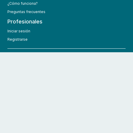
¿Cómo funciona?
Preguntas frecuentes
Profesionales
Iniciar sesión
Registrarse
info@hcmedic.com
+1 (689) 276-1956
©
2026
HCMedic
Todos los derechos reservados
Políticas de privacidad
Términos y condiciones