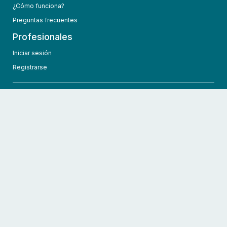
¿Cómo funciona?
Preguntas frecuentes
Profesionales
Iniciar sesión
Registrarse
info@hcmedic.com
+1 (689) 276-1956
©
2026
HCMedic
Todos los derechos reservados
Políticas de privacidad
Términos y condiciones