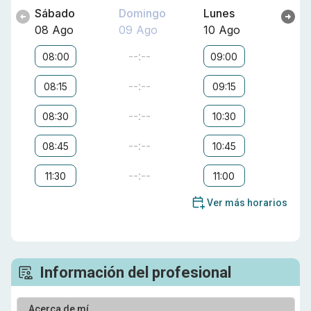
Sábado
Domingo
Lunes
08 Ago
09 Ago
10 Ago
--:--
08:00
09:00
--:--
08:15
09:15
--:--
08:30
10:30
--:--
08:45
10:45
--:--
11:30
11:00
Ver más horarios
Información del profesional
Acerca de mí