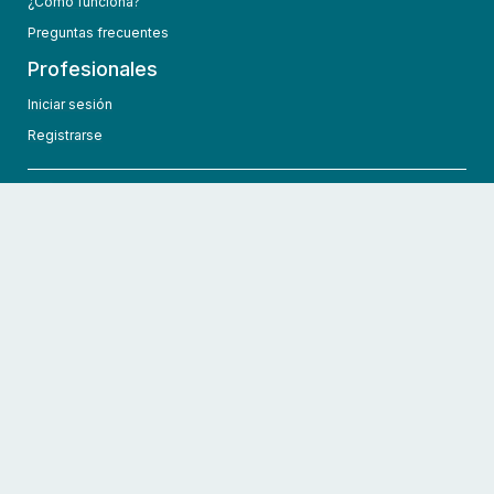
¿Cómo funciona?
Preguntas frecuentes
Profesionales
Iniciar sesión
Registrarse
info@hcmedic.com
+1 (689) 276-1956
©
2026
HCMedic
Todos los derechos reservados
Políticas de privacidad
Términos y condiciones