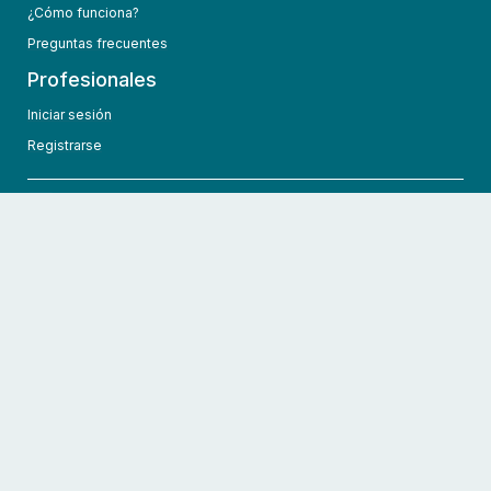
¿Cómo funciona?
Preguntas frecuentes
Profesionales
Iniciar sesión
Registrarse
info@hcmedic.com
+1 (689) 276-1956
©
2026
HCMedic
Todos los derechos reservados
Políticas de privacidad
Términos y condiciones