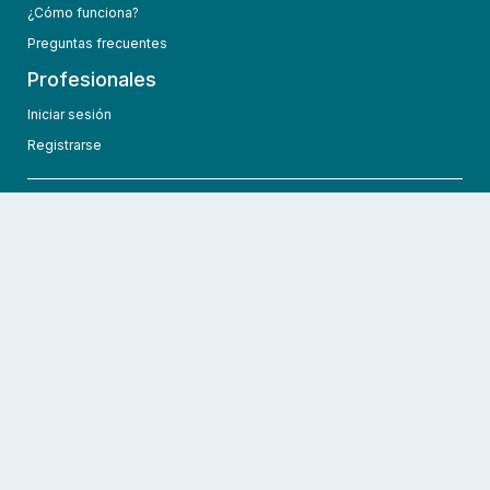
¿Cómo funciona?
Preguntas frecuentes
Profesionales
Iniciar sesión
Registrarse
info@hcmedic.com
+1 (689) 276-1956
©
2026
HCMedic
Todos los derechos reservados
Políticas de privacidad
Términos y condiciones