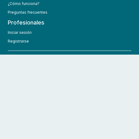
¿Cómo funciona?
Preguntas frecuentes
Profesionales
Iniciar sesión
Registrarse
info@hcmedic.com
+1 (689) 276-1956
©
2026
HCMedic
Todos los derechos reservados
Políticas de privacidad
Términos y condiciones