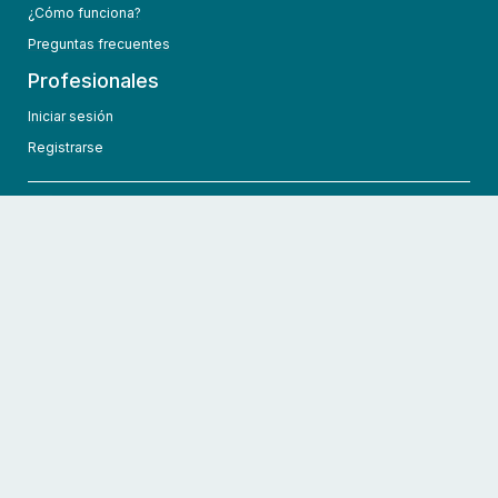
¿Cómo funciona?
Preguntas frecuentes
Profesionales
Iniciar sesión
Registrarse
info@hcmedic.com
+1 (689) 276-1956
©
2026
HCMedic
Todos los derechos reservados
Políticas de privacidad
Términos y condiciones