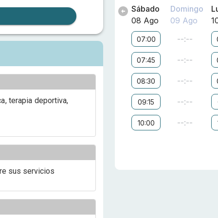
Sábado
Domingo
L
08 Ago
09 Ago
1
--:--
07:00
--:--
07:45
--:--
08:30
a, terapia deportiva,
--:--
09:15
--:--
10:00
re sus servicios