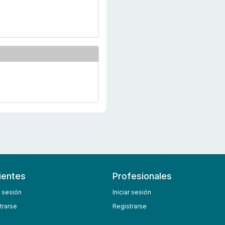
ientes
Profesionales
r sesión
Iniciar sesión
trarse
Registrarse