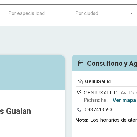
Consultorio y A
GeniuSalud
GENIUSALUD
Av. Dan
Pichincha.
Ver mapa
s Gualan
0987413593
Nota:
Los horarios de ate