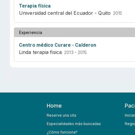
Terapia física
Universidad central del Ecuador - Quito
2015
Experiencia
Centro médico Curare - Calderon
Linda terapia fisica
2013 - 2015
Home
Pac
Reserve una cita
Inicia
Especialidades más buscadas
Regis
¿Cómo funciona?