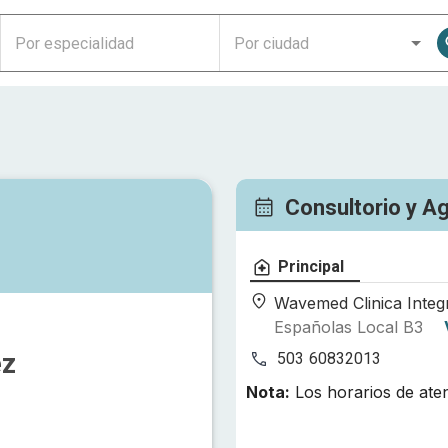
Consultorio y A
Principal
Wavemed Clinica Integ
Españolas Local B3
ez
503 60832013
Nota:
Los horarios de ate