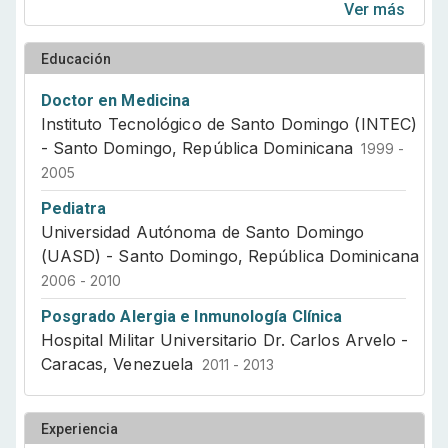
profundamente en la importancia de combinar el
Ver más
conocimiento médico con la cercanía humana. Por
eso, mi consulta está pensada como un espacio
Educación
cálido y de confianza, donde puedas sentirte
acompañado, seguro y con la tranquilidad de que
Doctor en Medicina
juntos construiremos el camino hacia una vida más
Instituto Tecnológico de Santo Domingo (INTEC)
saludable.
- Santo Domingo, República Dominicana
1999 -
2005
Pediatra
Universidad Autónoma de Santo Domingo
(UASD) - Santo Domingo, República Dominicana
2006 - 2010
Posgrado Alergia e Inmunología Clínica
Hospital Militar Universitario Dr. Carlos Arvelo -
Caracas, Venezuela
2011 - 2013
Experiencia