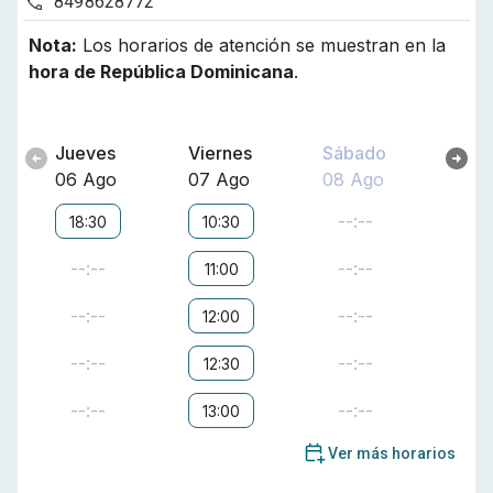
8498628772
Nota:
Los horarios de atención se muestran en la
hora de
República Dominicana
.
Jueves
Viernes
Sábado
06 Ago
07 Ago
08 Ago
--:--
18:30
10:30
--:--
--:--
11:00
--:--
--:--
12:00
--:--
--:--
12:30
--:--
--:--
13:00
Ver más horarios