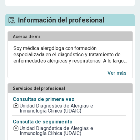
Información del profesional
Acerca de mí
Soy médica alergóloga con formación
especializada en el diagnóstico y tratamiento de
enfermedades alérgicas y respiratorias. A lo largo
de mi trayectoria he desarrollado un compromiso
Ver más
firme con la salud y el bienestar de mis pacientes,
ofreciendo una atención médica basada en la
evidencia científica más actualizada y en
Servicios del profesional
protocolos de calidad y seguridad. Mi objetivo es
brindar soluciones personalizadas que no solo
Consultas de primera vez
alivien los síntomas, sino que también mejoren la
Unidad Diagnóstica de Alergias e
calidad de vida de cada persona a largo plazo. Para
Inmunología Clínica (UDAIC)
mí, cada paciente es único, y por eso dedico el
Consulta de seguimiento
tiempo necesario para escuchar, comprender y
Unidad Diagnóstica de Alergias e
diseñar un plan de manejo adaptado a sus
Inmunología Clínica (UDAIC)
necesidades, estilo de vida y entorno. Creo