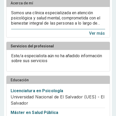
Acerca de mí
Somos una clínica especializada en atención
psicológica y salud mental, comprometida con el
bienestar integral de las personas a lo largo de
todas las etapas de la vida. Contamos con más de
Ver más
22 años de experiencia profesional en psicología
clínica y 10 años de sólida trayectoria institucional,
lo que nos posiciona como un referente confiable
Servicios del profesional
en el abordaje terapéutico. Nos destacamos por
ser expertos en evaluación psicológica,
Este/a especialista aún no ha añadido información
diagnóstico clínico y tratamiento, ofreciendo
sobre sus servicios
intervenciones precisas, oportunas y adaptadas a
cada caso. Atendemos a niños, adolescentes,
adultos y personas mayores, brindando un
acompañamiento profesional con sensibilidad y
Educación
respeto por cada historia de vida. Nuestro trabajo
se fundamenta en una sólida formación científica y
Licenciatura en Psicología
en un enfoque ético, humano y basado en
Universidad Nacional de El Salvador (UES) - El
evidencia, garantizando procesos terapéuticos
Salvador
efectivos y responsables. Además, contribuimos al
desarrollo del campo profesional mediante la
Máster en Salud Pública