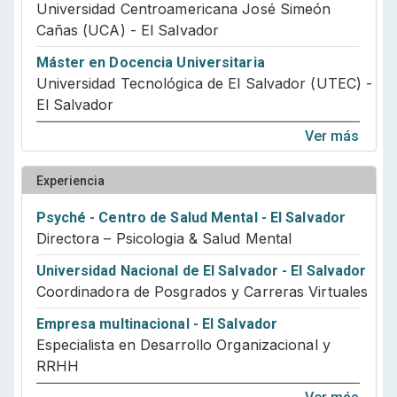
formación de futuros psicólogos a nivel
Universidad Centroamericana José Simeón
universitario, fortaleciendo estándares de calidad y
Cañas (UCA) - El Salvador
compromiso en la atención en salud mental. Confía
en profesionales con experiencia, compromiso y
Máster en Docencia Universitaria
vocación. Tu bienestar es nuestra prioridad.
Universidad Tecnológica de El Salvador (UTEC) -
El Salvador
Ver más
Experiencia
Psyché - Centro de Salud Mental - El Salvador
Directora – Psicologia & Salud Mental
Universidad Nacional de El Salvador - El Salvador
Coordinadora de Posgrados y Carreras Virtuales
Empresa multinacional - El Salvador
Especialista en Desarrollo Organizacional y
RRHH