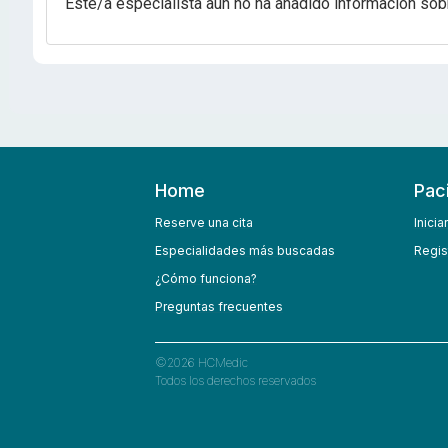
Este/a especialista aún no ha añadido información sob
Home
Pac
Reserve una cita
Inicia
Especialidades más buscadas
Regis
¿Cómo funciona?
Preguntas frecuentes
©
2026
HCMedic
Todos los derechos reservados