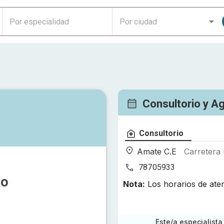
Consultorio y A
Consultorio
Amate C.E
Carretera
78705933
lo
Nota:
Los horarios de ate
Este/a especialista