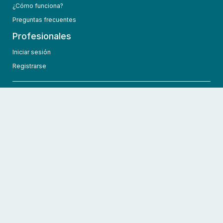
¿Cómo funciona?
Preguntas frecuentes
Profesionales
Iniciar sesión
Registrarse
info@hcmedic.com
+1 (689) 276-1956
©
2026
HCMedic
Todos los derechos reservados
Políticas de privacidad
Términos y condiciones