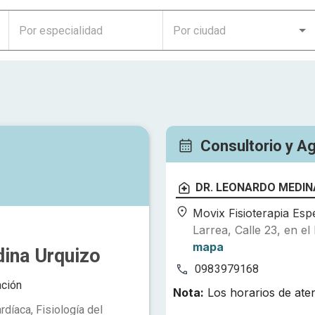
Consultorio y A
DR. LEONARDO MEDIN
Movix Fisioterapia Esp
Larrea, Calle 23, en el
mapa
ina Urquizo
0983979168
ación
Nota:
Los horarios de ate
rdíaca, Fisiología del