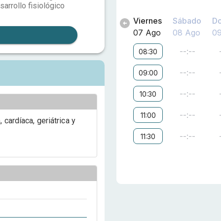
sarrollo fisiológico
Viernes
Sábado
D
07 Ago
08 Ago
0
--:--
08:30
--:--
09:00
--:--
10:30
--:--
11:00
 cardíaca, geriátrica y
--:--
11:30