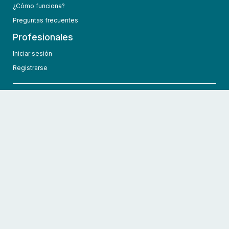
¿Cómo funciona?
Preguntas frecuentes
Profesionales
Iniciar sesión
Registrarse
info@hcmedic.com
+1 (689) 276-1956
©
2026
HCMedic
Todos los derechos reservados
Políticas de privacidad
Términos y condiciones