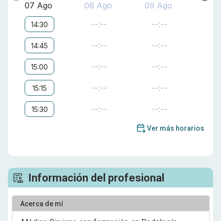
07 Ago
08 Ago
09 Ago
--:--
--:--
14:30
--:--
--:--
14:45
--:--
--:--
15:00
--:--
--:--
15:15
--:--
--:--
15:30
Ver más horarios
Información del profesional
Acerca de mí