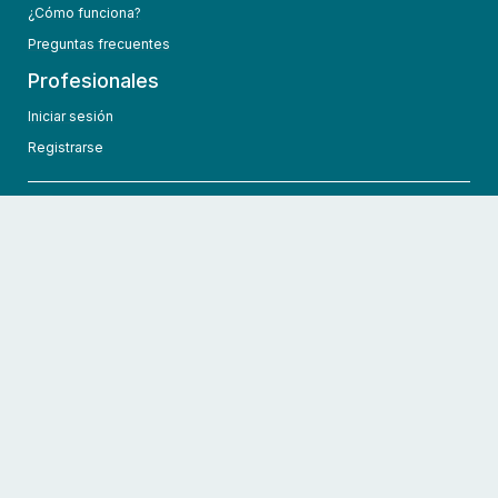
¿Cómo funciona?
Preguntas frecuentes
Profesionales
Iniciar sesión
Registrarse
info@hcmedic.com
+1 (689) 276-1956
©
2026
HCMedic
Todos los derechos reservados
Políticas de privacidad
Términos y condiciones