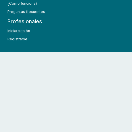
¿Cómo funciona?
Preguntas frecuentes
Profesionales
Iniciar sesión
Registrarse
info@hcmedic.com
+1 (689) 276-1956
©
2026
HCMedic
Todos los derechos reservados
Políticas de privacidad
Términos y condiciones