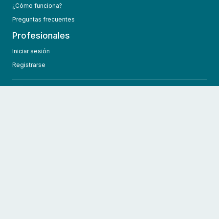
¿Cómo funciona?
Preguntas frecuentes
Profesionales
Iniciar sesión
Registrarse
info@hcmedic.com
+1 (689) 276-1956
©
2026
HCMedic
Todos los derechos reservados
Políticas de privacidad
Términos y condiciones