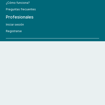
¿Cómo funciona?
Preguntas frecuentes
Profesionales
Iniciar sesión
Registrarse
info@hcmedic.com
+1 (689) 276-1956
©
2026
HCMedic
Todos los derechos reservados
Políticas de privacidad
Términos y condiciones