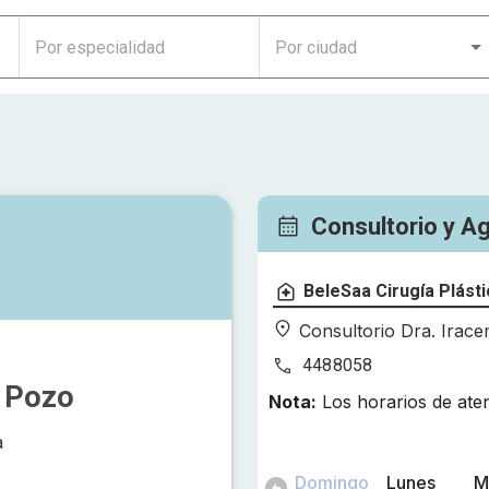
Consultorio y A
BeleSaa Cirugía Plásti
Consultorio Dra. Irac
4488058
a Pozo
Nota:
Los horarios de ate
a
Domingo
Lunes
M