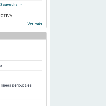
Saavedra | -
UCTIVA
Ver más
io
y lineas peribucales