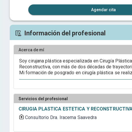
Agendar cita
Información del profesional
Acerca de mí
Soy cirujana plástica especializada en Cirugía Plástica
Reconstructiva, con más de dos décadas de trayectoria
Mi formación de posgrado en cirugía plástica se realiz
especialicé en reconstrucción auricular en París, Franc
en una de las pocas referencias nacionales en esta área. Mi práctica a
tanto procedimientos estéticos como reconstructivos,
la cirugía de reconstrucción de oreja en pacientes con
Servicios del profesional
subespecialidad de alta complejidad que no es común 
pacientes de diferentes ciudades del país que me bu
CIRUGIA PLASTICA ESTETICA Y RECONSTRUCTIV
especialización. Brindo una atención integral, humana donde cada tratamiento
Consultorio Dra. Iracema Saavedra
es planificado de forma personalizada, priorizando re
seguridad y armonía global del paciente.