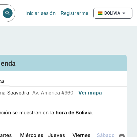
Iniciar sesión
Registrarme
BOLIVIA
genda
ca
ema Saavedra
Av. America #360
Ver mapa
nción se muestran en la
hora de
Bolivia
.
artes
Miércoles
Jueves
Viernes
Sábado