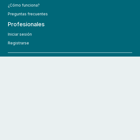
¿Cómo funciona?
Preguntas frecuentes
Profesionales
Iniciar sesión
Registrarse
info@hcmedic.com
+1 (689) 276-1956
©
2026
HCMedic
Todos los derechos reservados
Políticas de privacidad