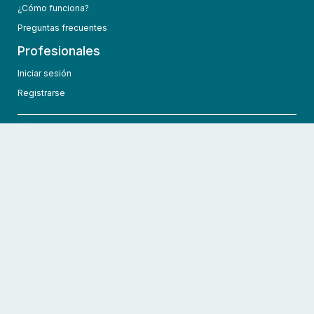
¿Cómo funciona?
Preguntas frecuentes
Profesionales
Iniciar sesión
Registrarse
info@hcmedic.com
+1 (689) 276-1956
©
2026
HCMedic
Todos los derechos reservados
Políticas de privacidad
Términos y condiciones