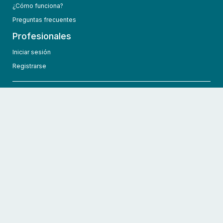
¿Cómo funciona?
Preguntas frecuentes
Profesionales
Iniciar sesión
Registrarse
info@hcmedic.com
+1 (689) 276-1956
©
2026
HCMedic
Todos los derechos reservados
Políticas de privacidad
Términos y condiciones