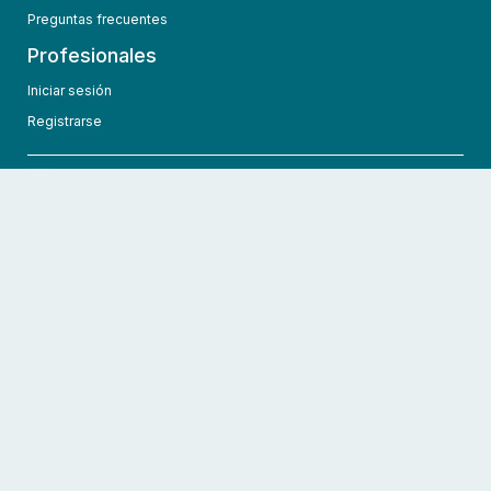
Preguntas frecuentes
Profesionales
Iniciar sesión
Registrarse
info@hcmedic.com
+1 (689) 276-1956
©
2026
HCMedic
Todos los derechos reservados
Políticas de privacidad
Términos y condiciones