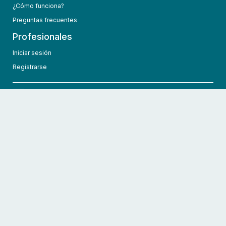
¿Cómo funciona?
Preguntas frecuentes
Profesionales
Iniciar sesión
Registrarse
info@hcmedic.com
+1 (689) 276-1956
©
2026
HCMedic
Todos los derechos reservados
Políticas de privacidad
Términos y condiciones