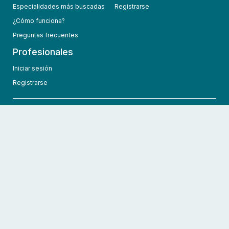
Especialidades más buscadas
Registrarse
¿Cómo funciona?
Preguntas frecuentes
Profesionales
Iniciar sesión
Registrarse
info@hcmedic.com
+1 (689) 276-1956
©
2026
HCMedic
Todos los derechos reservados
Políticas de privacidad