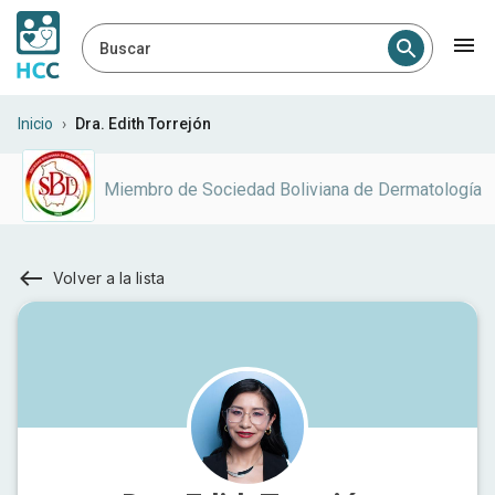
Buscar
Inicio
›
Dra. Edith Torrejón
Miembro de
Sociedad Boliviana de Dermatología
Volver a la lista