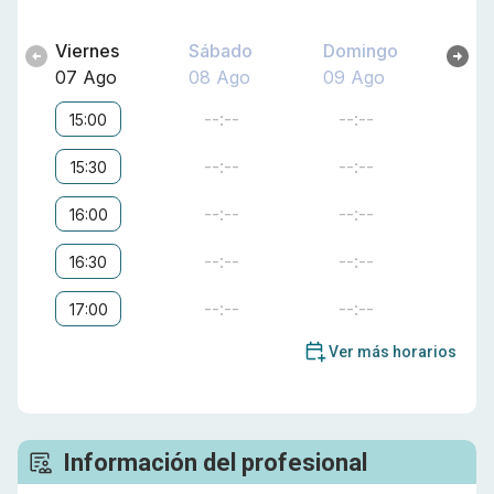
Viernes
Sábado
Domingo
07 Ago
08 Ago
09 Ago
--:--
--:--
15:00
--:--
--:--
15:30
--:--
--:--
16:00
--:--
--:--
16:30
--:--
--:--
17:00
Ver más horarios
Información del profesional