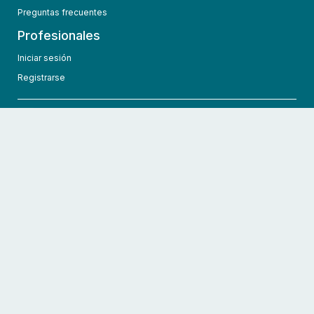
Preguntas frecuentes
Profesionales
Iniciar sesión
Registrarse
info@hcmedic.com
+1 (689) 276-1956
©
2026
HCMedic
Todos los derechos reservados
Políticas de privacidad
Términos y condiciones