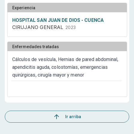
(Hospital San Juan de Dios) y Gualaceo
Experiencia
(Consultorios Santa Bárbara).
HOSPITAL SAN JUAN DE DIOS - CUENCA
CIRUJANO GENERAL
2023
Enfermedades tratadas
Cálculos de vesícula, Hernias de pared abdominal,
apendicitis aguda, colostomías, emergencias
quirúrgicas, cirugía mayor y menor
Ir arriba