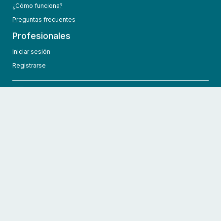
¿Cómo funciona?
Preguntas frecuentes
Profesionales
Iniciar sesión
Registrarse
info@hcmedic.com
+1 (689) 276-1956
©
2026
HCMedic
Todos los derechos reservados
Políticas de privacidad
Términos y condiciones