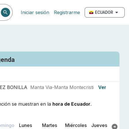
Iniciar sesión
Registrarme
ECUADOR
genda
EZ BONILLA
Manta Via-Manta Montecristi
Ver
nción se muestran en la
hora de
Ecuador
.
omingo
Lunes
Martes
Miércoles
Jueves