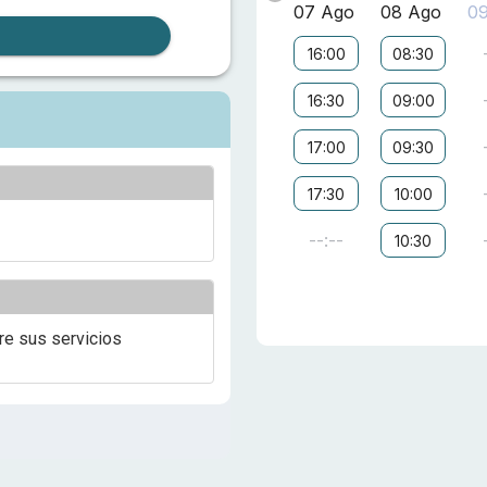
07 Ago
08 Ago
0
16:00
08:30
16:30
09:00
17:00
09:30
17:30
10:00
--:--
10:30
re sus servicios