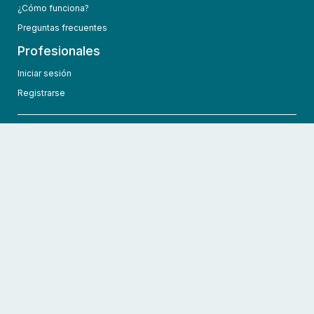
¿Cómo funciona?
Preguntas frecuentes
Profesionales
Iniciar sesión
Registrarse
info@hcmedic.com
+1 (689) 276-1956
©
2026
HCMedic
Todos los derechos reservados
Políticas de privacidad
Términos y condiciones