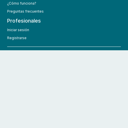
¿Cómo funciona?
Preguntas frecuentes
Profesionales
Iniciar sesión
Registrarse
info@hcmedic.com
+1 (689) 276-1956
©
2026
HCMedic
Todos los derechos reservados
Políticas de privacidad
Términos y condiciones