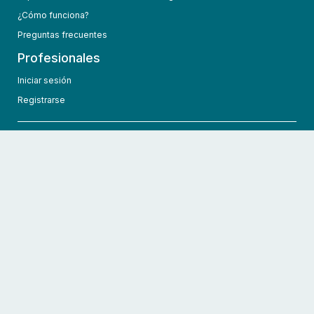
¿Cómo funciona?
Preguntas frecuentes
Profesionales
Iniciar sesión
Registrarse
info@hcmedic.com
+1 (689) 276-1956
©
2026
HCMedic
Todos los derechos reservados
Políticas de privacidad