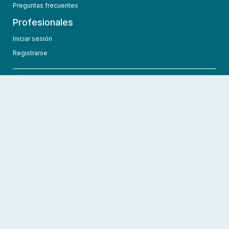
Preguntas frecuentes
Profesionales
Iniciar sesión
Registrarse
info@hcmedic.com
+1 (689) 276-1956
©
2026
HCMedic
Todos los derechos reservados
Políticas de privacidad
Términos y condiciones