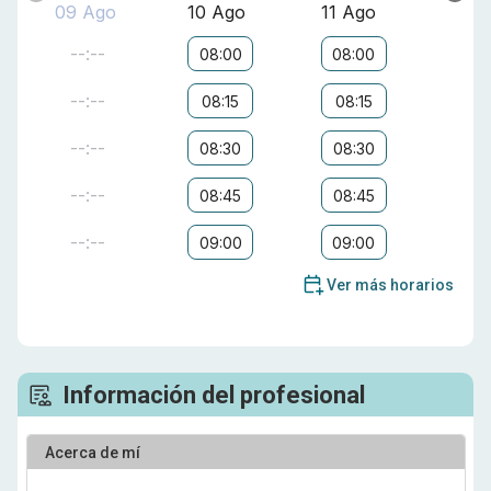
09 Ago
10 Ago
11 Ago
--:--
08:00
08:00
--:--
08:15
08:15
--:--
08:30
08:30
--:--
08:45
08:45
--:--
09:00
09:00
Ver más horarios
Información del profesional
Acerca de mí