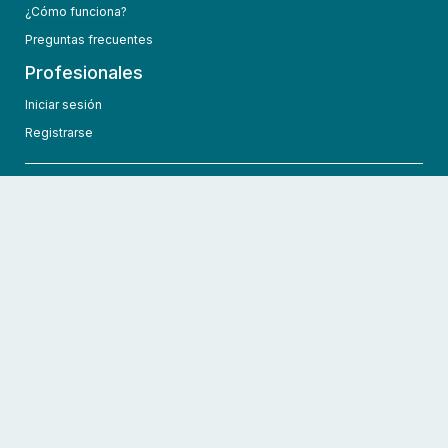
¿Cómo funciona?
Preguntas frecuentes
Profesionales
Iniciar sesión
Registrarse
info@hcmedic.com
+1 (689) 276-1956
©
2026
HCMedic
Todos los derechos reservados
Políticas de privacidad
Términos y condiciones