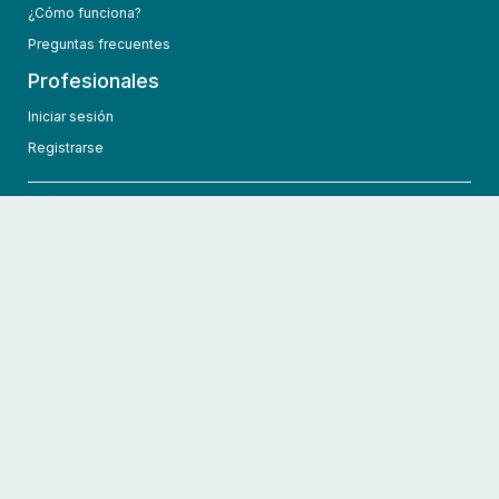
¿Cómo funciona?
Preguntas frecuentes
Profesionales
Iniciar sesión
Registrarse
info@hcmedic.com
+1 (689) 276-1956
©
2026
HCMedic
Todos los derechos reservados
Políticas de privacidad
Términos y condiciones