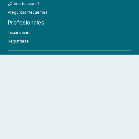
¿Cómo funciona?
Preguntas frecuentes
Profesionales
Iniciar sesión
Registrarse
info@hcmedic.com
+1 (689) 276-1956
©
2026
HCMedic
Todos los derechos reservados
Políticas de privacidad
Términos y condiciones