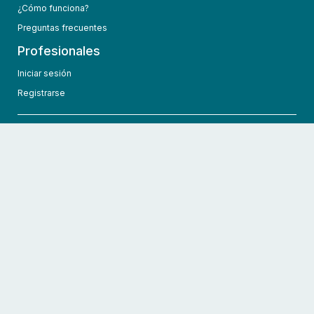
¿Cómo funciona?
Preguntas frecuentes
Profesionales
Iniciar sesión
Registrarse
info@hcmedic.com
+1 (689) 276-1956
©
2026
HCMedic
Todos los derechos reservados
Políticas de privacidad
Términos y condiciones