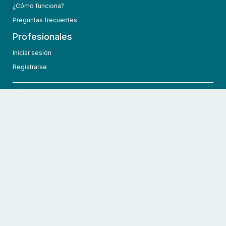
¿Cómo funciona?
Preguntas frecuentes
Profesionales
Iniciar sesión
Registrarse
info@hcmedic.com
+1 (689) 276-1956
©
2026
HCMedic
Todos los derechos reservados
Políticas de privacidad
Términos y condiciones