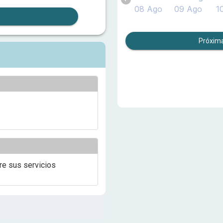
08 Ago
09 Ago
1
Próxima
re sus servicios