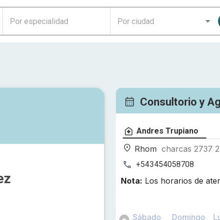
Consultorio y A
Andres Trupiano
Rhom
charcas 2737 
+543454058708
ez
Nota:
Los horarios de ate
Sábado
Domingo
L