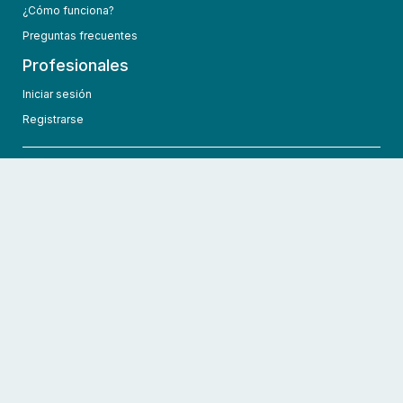
¿Cómo funciona?
Preguntas frecuentes
Profesionales
Iniciar sesión
Registrarse
info@hcmedic.com
+1 (689) 276-1956
©
2026
HCMedic
Todos los derechos reservados
Políticas de privacidad
Términos y condiciones